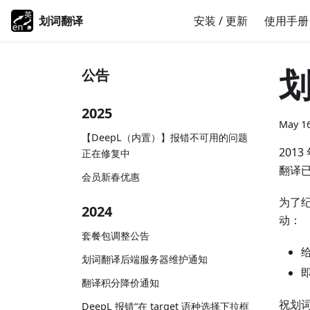
划词翻译
安装 / 更新
使用手册
划
公告
2025
May 16
【DeepL（内置）】报错不可用的问题
201
正在修复中
翻译已
会员新春优惠
为了纪
2024
动：
套餐包调整公告
划词翻译后端服务器维护通知
即
翻译积分降价通知
祝划
DeepL 报错“在 target 语种选择下拉框