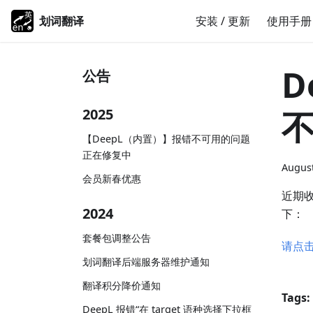
划词翻译
安装 / 更新
使用手册
D
公告
2025
【DeepL（内置）】报错不可用的问题
正在修复中
August
会员新春优惠
近期收
2024
下：
套餐包调整公告
请点
划词翻译后端服务器维护通知
翻译积分降价通知
Tags:
DeepL 报错“在 target 语种选择下拉框