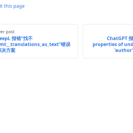
it this page
er post
eepL 报错“找不
ChatGPT 报
mt__translations_as_text”错误
properties of un
解决方案
'auth