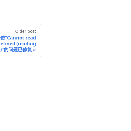
Older post
错“Cannot read
defined (reading
or')”的问题已修复