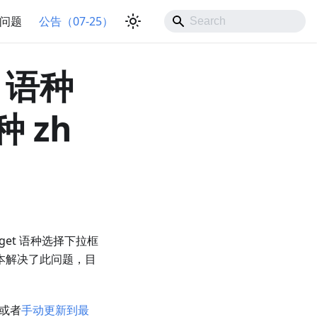
问题
公告（07-25）
t 语种
 zh
arget 语种选择下拉框
 版本解决了此问题，目
，或者
手动更新到最