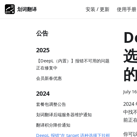
划词翻译
安装 / 更新
使用手册
D
公告
选
2025
【DeepL（内置）】报错不可用的问题
正在修复中
会员新春优惠
July 1
2024
202
套餐包调整公告
中找不
划词翻译后端服务器维护通知
前正
翻译积分降价通知
你可以
DeepL 报错“在 target 语种选择下拉框