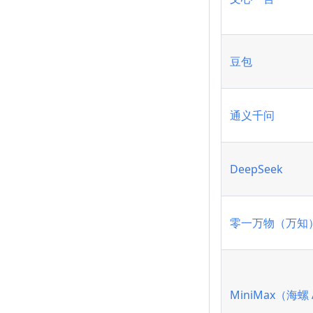
豆包
通义千问
DeepSeek
零一万物（万知
MiniMax（海螺 