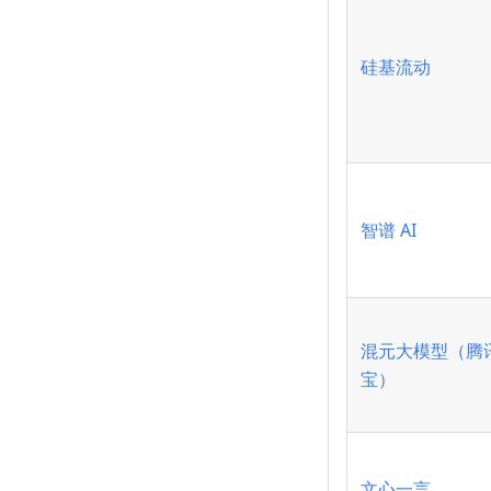
硅基流动
智谱 AI
混元大模型（腾
宝）
文心一言