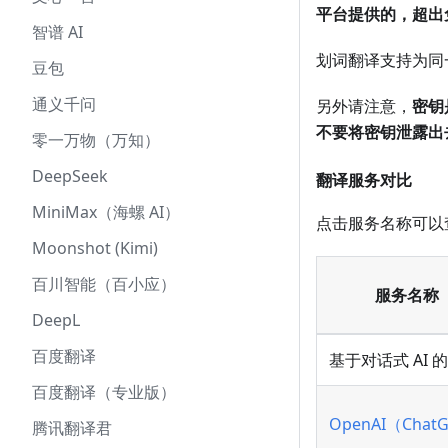
平台提供的，超出
智谱 AI
划词翻译支持为同
豆包
通义千问
另外请注意，
密钥
不要将密钥泄露出
零一万物（万知）
DeepSeek
翻译服务对比
MiniMax（海螺 AI）
点击服务名称可以
Moonshot (Kimi)
百川智能（百小应）
服务名称
DeepL
百度翻译
基于对话式 AI 
百度翻译（专业版）
OpenAI（Chat
腾讯翻译君